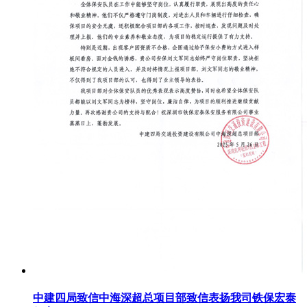
中建四局致信中海深超总项目部致信表扬我司铁保宏泰