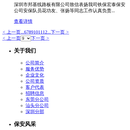
深圳市邦基线路板有限公司致信表扬我司铁保宏泰保安
公司安保队员花功友、张扬等同志工作认真负责...
查看详情
<
上一页
...
6
7
8
9
10
11
12
...
下一页
>
<
上一页
下一页
>
关于我们
公司简介
服务优势
企业文化
公司资质
客户代表
招聘信息
东莞分公司
汕头分公司
深圳分部
保安风采